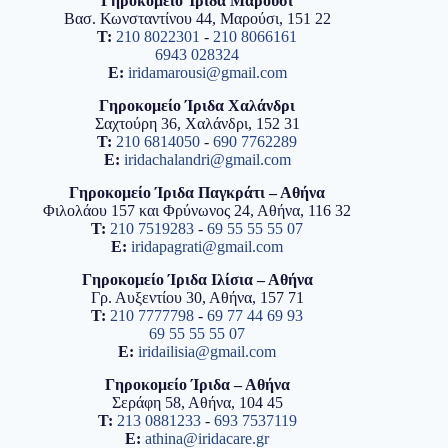
Γηροκομείο Ίριδα Μαρούσι
Βασ. Κωνσταντίνου 44, Μαρούσι, 151 22
T:
210 8022301
-
210 8066161
6943 028324
E:
iridamarousi@gmail.com
Γηροκομείο Ίριδα Χαλάνδρι
Σαχτούρη 36, Χαλάνδρι, 152 31
T:
210 6814050
-
690 7762289
E:
iridachalandri@gmail.com
Γηροκομείο Ίριδα Παγκράτι – Αθήνα
Φιλολάου 157 και Φρύνωνος 24, Αθήνα, 116 32
T:
210 7519283
-
69 55 55 55 07
E:
iridapagrati@gmail.com
Γηροκομείο Ίριδα Ιλίσια – Αθήνα
Γρ. Αυξεντίου 30, Αθήνα, 157 71
T:
210 7777798
-
69 77 44 69 93
69 55 55 55 07
E:
iridailisia@gmail.com
Γηροκομείο Ίριδα – Αθήνα
Σεράφη 58, Αθήνα, 104 45
T:
213 0881233
-
693 7537119
E:
athina@iridacare.gr