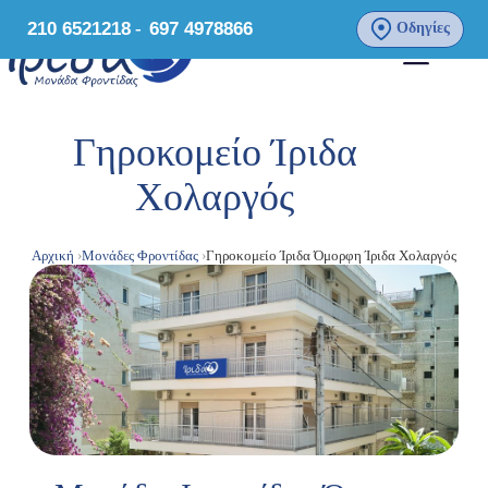
210 6521218
-
697 4978866
Οδηγίες
Γηροκομείο Ίριδα
Χολαργός
Αρχική
Μονάδες Φροντίδας
Γηροκομείο Ίριδα Όμορφη Ίριδα Χολαργός