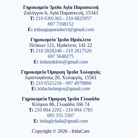
Γηροκομείο Ίριδα Αγία Παρασκευή
Ζαλόγγου 6, Αγία Παρασκευή, 15343
T:
210 6391363
-
210 6825957
697 7168152
E:
iridaagiaparaskevi@gmail.com
Γηροκομείο Ίριδα Ηράκλειο
Πεύκων 121, Ηράκλειο, 141 22
T:
210 2828248
-
210 2817520
697 5648275
E:
iridairakleio@gmail.com
Γηροκομείο Όμορφη Ίριδα Χολαργός
Αριστοφάνους 20, Χολαργός, 15561
T:
210 6521218
-
697 4978866
E:
iridacholargos@gmail.com
Γηροκομείο Όμορφη Ίριδα Γλυφάδα
Κύπρου 86, Γλυφάδα 166 74
T:
210 894 2292
-
210 894 1785
695 555 5507
E:
iridaglyfada@gmail.com
Copyright © 2026 - IridaCare