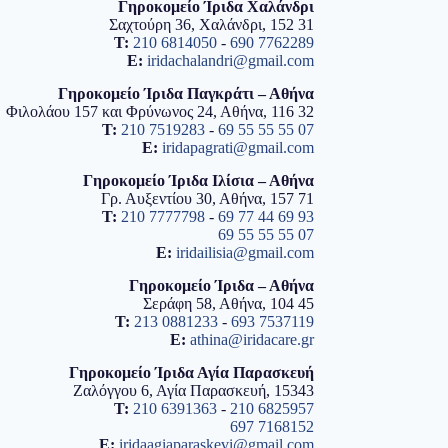
Γηροκομείο Ίριδα Χαλάνδρι
Σαχτούρη 36, Χαλάνδρι, 152 31
T:
210 6814050
-
690 7762289
E:
iridachalandri@gmail.com
Γηροκομείο Ίριδα Παγκράτι – Αθήνα
Φιλολάου 157 και Φρύνωνος 24, Αθήνα, 116 32
T:
210 7519283
-
69 55 55 55 07
E:
iridapagrati@gmail.com
Γηροκομείο Ίριδα Ιλίσια – Αθήνα
Γρ. Αυξεντίου 30, Αθήνα, 157 71
T:
210 7777798
-
69 77 44 69 93
69 55 55 55 07
E:
iridailisia@gmail.com
Γηροκομείο Ίριδα – Αθήνα
Σεράφη 58, Αθήνα, 104 45
T:
213 0881233
-
693 7537119
E:
athina@iridacare.gr
Γηροκομείο Ίριδα Αγία Παρασκευή
Ζαλόγγου 6, Αγία Παρασκευή, 15343
T:
210 6391363
-
210 6825957
697 7168152
E:
iridaagiaparaskevi@gmail.com