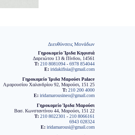
Διευθύνσεις Μονάδων
Γηροκομείο Ίριδα Κηφισιά
Δαρειώτου 13 & Πίνδου, 14561
T:
210 8081094
-
6978 854044
E:
iridakifisia@gmail.com
Γηροκομείο Ίριδα Μαρούσι Palace
Αμαρουσίου Χαλανδρίου 92, Μαρούσι, 151 25
T:
210 200 4000
E:
iridamarousineo@gmail.com
Γηροκομείο Ίριδα Μαρούσι
Βασ. Κωνσταντίνου 44, Μαρούσι, 151 22
T:
210 8022301
-
210 8066161
6943 028324
E:
iridamarousi@gmail.com