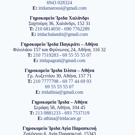
6943 028324
E:
iridamarousi@gmail.com
Γηροκομείο Ίριδα Χαλάνδρι
Σαχτούρη 36, Χαλάνδρι, 152 31
T:
210 6814050
-
690 7762289
E:
iridachalandri@gmail.com
Γηροκομείο Ίριδα Παγκράτι – Αθήνα
Φιλολάου 157 και Φρύνωνος 24, Αθήνα, 116 32
T:
210 7519283
-
69 55 55 55 07
E:
iridapagrati@gmail.com
Γηροκομείο Ίριδα Ιλίσια – Αθήνα
Γρ. Αυξεντίου 30, Αθήνα, 157 71
T:
210 7777798
-
69 77 44 69 93
69 55 55 55 07
E:
iridailisia@gmail.com
Γηροκομείο Ίριδα – Αθήνα
Σεράφη 58, Αθήνα, 104 45
T:
213 0881233
-
693 7537119
E:
athina@iridacare.gr
Γηροκομείο Ίριδα Αγία Παρασκευή
Ζαλόγγου 6, Αγία Παρασκευή, 15343