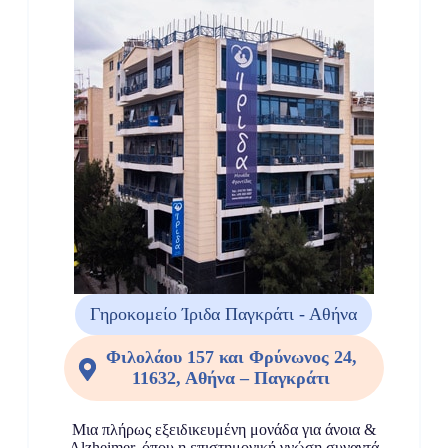
Γηροκομείο Ίριδα Παγκράτι - Αθήνα
Φιλολάου 157 και Φρύνωνος 24,
11632, Αθήνα – Παγκράτι
Μια πλήρως εξειδικευμένη μονάδα για άνοια &
Alzheimer, όπου η επιστημονική γνώση συναντά